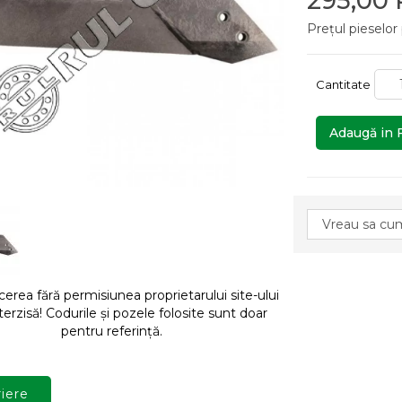
295,00
Prețul pieselor
Cantitate
Adaugă in 
rea fără permisiunea proprietarului site-ului
terzisă! Codurile și pozele folosite sunt doar
pentru referință.
iere