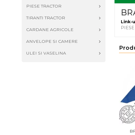
PIESE TRACTOR
BR
TIRANTI TRACTOR
Link-u
PIESE
CARDANE AGRICOLE
ANVELOPE SI CAMERE
Prod
ULEI SI VASELINA
BRAZDAR STANGA
BRAZDAR STANGA
B