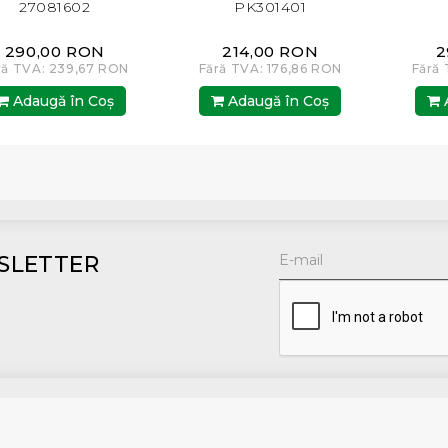
27081602
PK301401
290,00 RON
214,00 RON
2
ră TVA: 239,67 RON
Fără TVA: 176,86 RON
Fără
Adaugă în Coş
Adaugă în Coş
A
SLETTER