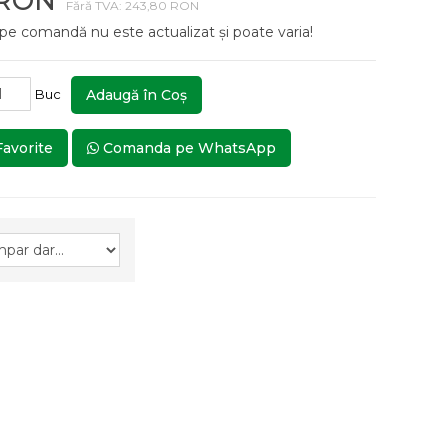
 RON
Fără TVA: 243,80 RON
 pe comandă nu este actualizat și poate varia!
Buc
Adaugă în Coş
Favorite
Comanda pe WhatsApp