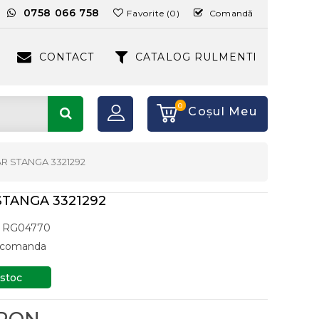
:
0758 066 758
Favorite (0)
Comandă
CONTACT
CATALOG RULMENTI
0
Coşul Meu
R STANGA 3321292
TANGA 3321292
RG04770
a comanda
 stoc