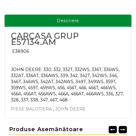
Descriere
CARCASA GRUP
E57134.AM
E38906
JOHN DEERE: 330, 332, 332T, 332WS, 336T, 336WS,
332AT, 336AT, 336AWS, 339, 342, 342T, 342WS, 346,
346T, 346WS, 342AT, 342AWS, 349T, 349WS, 359T,
359WS, 459T, 459WS, 456, 456T, 466, 466T, 466WS,
456A, 456AT, 456AWS, 466A, 466AT, 466AWS, 336, 327,
328, 337, 338, 347, 467, 468
PIESE BALOTIERA
,
JOHN DEERE
Produse Asemănătoare