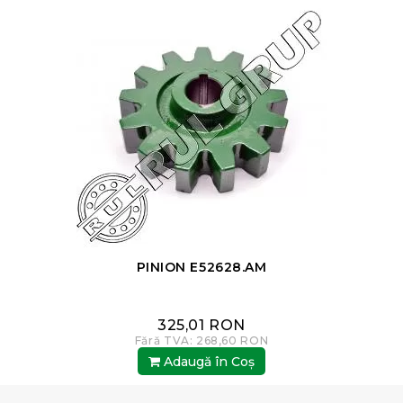
PINION E52628.AM
325,01 RON
Fără TVA: 268,60 RON
Adaugă în Coş