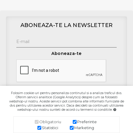
ABONEAZA-TE LA NEWSLETTER
Aboneaza-te
Folosim cookie-uri pentru personaliza continutul si a analiza traficul dvs.
Oferim servicii analitice (Google Analytics) despre cum sa folosesti
Contact
webshop-ul nostru. Aceste servicii pot combina alte informatii furnizate de
dvs pentru utilizarea acestor servicii. Daca decideti sa continuati utilizarea
webshop-ului nostru sunteti de acord cu termenii si conditiile.
Informaţii
Obligatoriu
Preferinte
Contul Meu
Statistici
Marketing