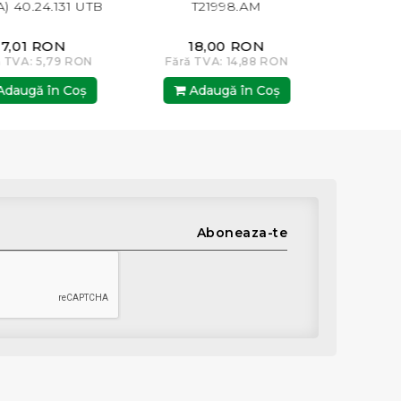
0.24.131 UTB
T21998.AM
31.17.
01 RON
18,00 RON
9,00
A: 5,79 RON
Fără TVA: 14,88 RON
Fără TVA:
gă în Coş
Adaugă în Coş
Adaugă
Aboneaza-te