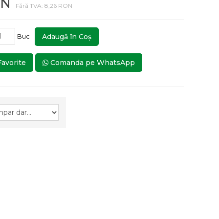
ON
Fără TVA: 8,26 RON
Buc
Adaugă în Coş
Favorite
Comanda pe WhatsApp