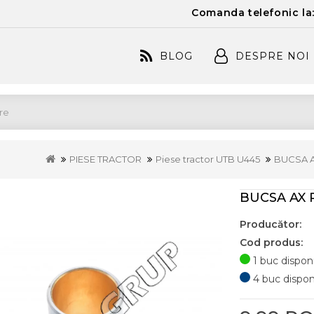
Comanda telefonic la
BLOG
DESPRE NOI
PIESE TRACTOR
Piese tractor UTB U445
BUCSA A
BUCSA AX 
Producător:
Cod produs:
1 buc disponi
4 buc disponib