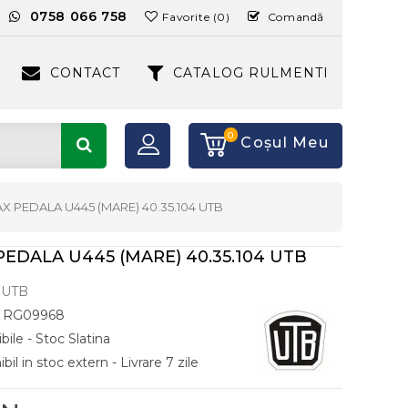
:
0758 066 758
Favorite (0)
Comandă
CONTACT
CATALOG RULMENTI
0
Coşul Meu
X PEDALA U445 (MARE) 40.35.104 UTB
PEDALA U445 (MARE) 40.35.104 UTB
UTB
RG09968
bile - Stoc Slatina
il in stoc extern - Livrare 7 zile