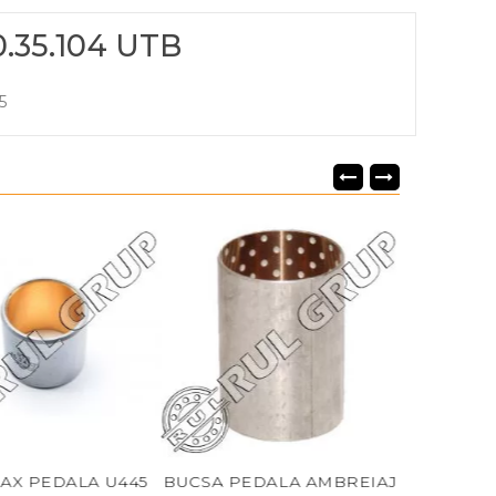
.35.104 UTB
5
 PEDALA U445
BUCSA PEDALA AMBREIAJ
BUCSA AX P