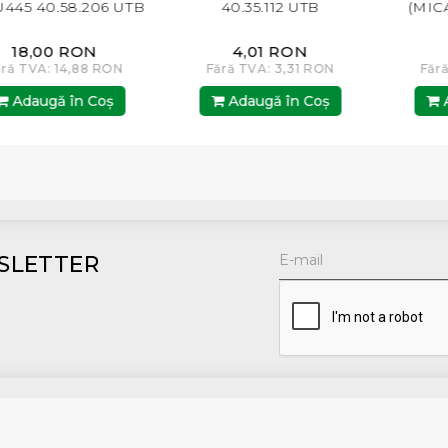
5 40.58.206 UTB
40.35.112 UTB
(MICA) 4
8,00 RON
4,01 RON
7,
TVA: 14,88 RON
Fără TVA: 3,31 RON
Fără TV
daugă în Coş
Adaugă în Coş
Adau
SLETTER