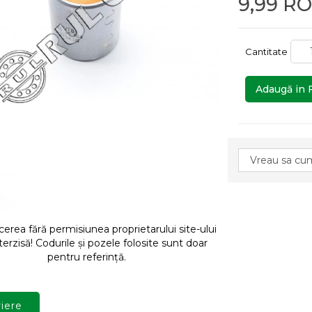
9,99 R
Cantitate
Adaugă in 
rea fără permisiunea proprietarului site-ului
terzisă! Codurile și pozele folosite sunt doar
pentru referință.
iere