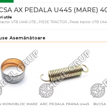
CSA AX PEDALA U445 (MARE) 40
ri utile
tractor UTB U445 UTB
,
PIESE TRACTOR
,
Piese tractor UTB U44
use Asemănătoare
MONOBLOC MARE
ARC PEDALA FRANA U445
BUCSA AX