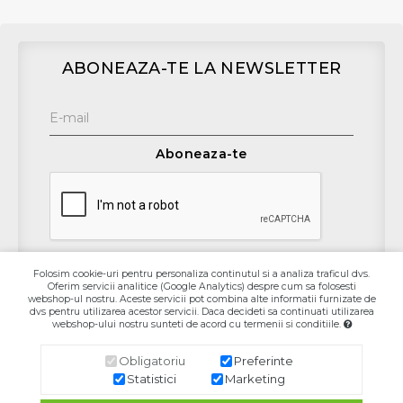
ABONEAZA-TE LA NEWSLETTER
Aboneaza-te
Folosim cookie-uri pentru personaliza continutul si a analiza traficul dvs.
Oferim servicii analitice (Google Analytics) despre cum sa folosesti
Contact
webshop-ul nostru. Aceste servicii pot combina alte informatii furnizate de
dvs pentru utilizarea acestor servicii. Daca decideti sa continuati utilizarea
webshop-ului nostru sunteti de acord cu termenii si conditiile.
Informaţii
Obligatoriu
Preferinte
Contul Meu
Statistici
Marketing