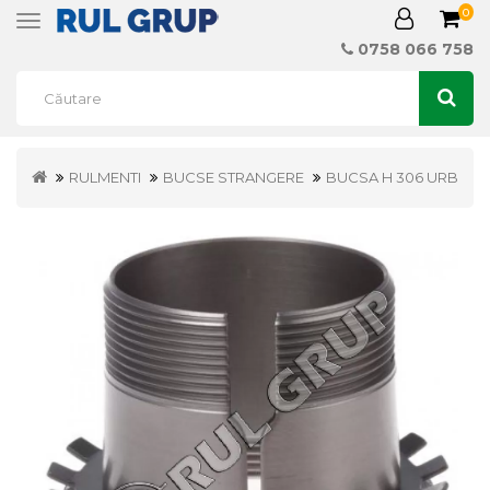
0
Toggle
navigation
0758 066 758
RULMENTI
BUCSE STRANGERE
BUCSA H 306 URB