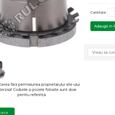
Cantitate
Adaugă in 
rea fără permisiunea proprietarului site-ului
terzisă! Codurile și pozele folosite sunt doar
pentru referință.
iere