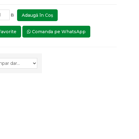
B
Adaugă în Coş
Favorite
Comanda pe WhatsApp