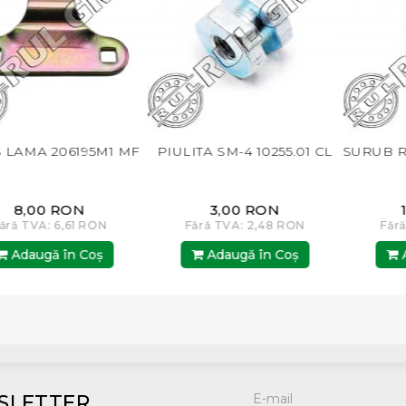
1 MF
PIULITA SM-4 10255.01 CL
SURUB RIDICATOR PLA
176045 CL
3,00 RON
14,00 RON
Fără TVA: 2,48 RON
Fără TVA: 11,57 RON
Adaugă în Coş
Adaugă în Coş
SLETTER