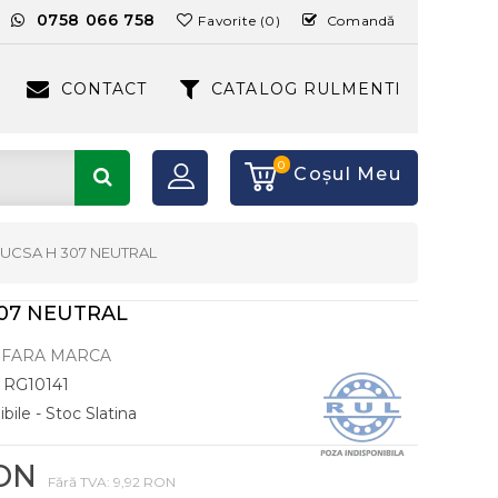
:
0758 066 758
Favorite (0)
Comandă
CONTACT
CATALOG RULMENTI
0
Coşul Meu
UCSA H 307 NEUTRAL
07 NEUTRAL
FARA MARCA
RG10141
bile - Stoc Slatina
RON
Fără TVA: 9,92 RON