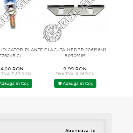
NTE
PLACUTA HEDER 206196M1
PALETA CAUCIUC
80309169
ELEVATOR 404184M1 MF
9,99 RON
12,00 RON
Fără TVA: 8,26 RON
Fără TVA: 9,92 RON
Adaugă în Coş
Adaugă în Coş
Aboneaza-te