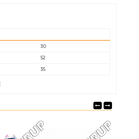
30
52
35
E