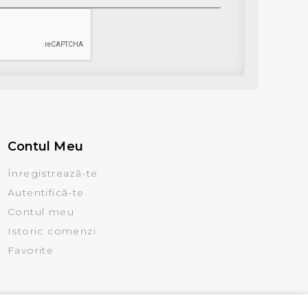
Contul Meu
Înregistrează-te
Autentifică-te
Contul meu
Istoric comenzi
Favorite