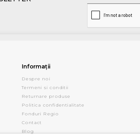
Informaţii
Despre noi
Termeni si conditii
Returnare produse
Politica confidentialitate
Fonduri Regio
Contact
Blog