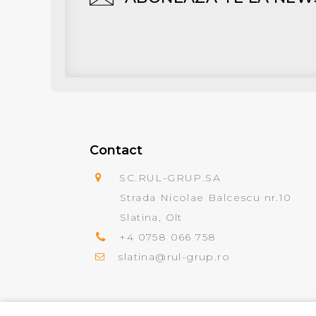
Contact
SC.RUL-GRUP.SA
Strada Nicolae Balcescu nr.10
Slatina, Olt
+4 0758 066 758
slatina@rul-grup.ro