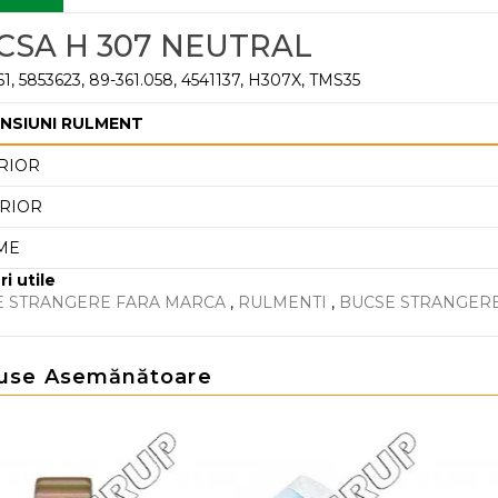
CSA H 307 NEUTRAL
1, 5853623, 89-361.058, 4541137, H307X, TMS35
NSIUNI RULMENT
RIOR
RIOR
ME
ri utile
E STRANGERE FARA MARCA
,
RULMENTI
,
BUCSE STRANGER
use Asemănătoare