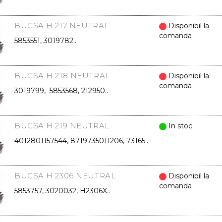
BUCSA H 217 NEUTRAL
Disponibil la
comanda
5853551, 3019782..
BUCSA H 218 NEUTRAL
Disponibil la
comanda
3019799, 5853568, 212950..
BUCSA H 219 NEUTRAL
In stoc
4012801157544, 8719735011206, 73165..
BUCSA H 2306 NEUTRAL
Disponibil la
comanda
5853757, 3020032, H2306X..