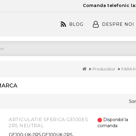
Comanda telefonic la
BLOG
DESPRE NOI
Producător
FARA 
MARCA
Sor
ARTICULATIE SFERICA GE100ES
Disponibil la
2RS NEUTRAL
comanda
GE100-UK-2RS,GE100UK-2RS..