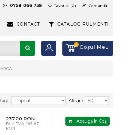
:
0758 066 758
Favorite (0)
Comandă
CONTACT
CATALOG RULMENTI
0
Coşul Meu
MARCA
tare
Afisare
237,00 RON
Adaugă în Coş
Fără TVA: 195,87
RON