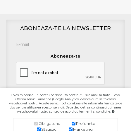
ABONEAZA-TE LA NEWSLETTER
Aboneaza-te
Folosim cookie-uri pentru personaliza continutul si a analiza traficul dvs.
Oferim servicii analitice (Google Analytics) despre cum sa folosesti
Contact
webshop-ul nostru. Aceste servicii pot combina alte informatii furnizate de
dvs pentru utilizarea acestor servicii. Daca decideti sa continuati utilizarea
webshop-ului nostru sunteti de acord cu termenii si conditiile.
Informaţii
Obligatoriu
Preferinte
Contul Meu
Statistici
Marketing