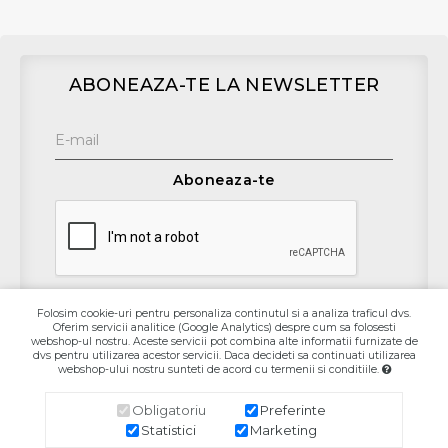
ABONEAZA-TE LA NEWSLETTER
Aboneaza-te
Folosim cookie-uri pentru personaliza continutul si a analiza traficul dvs.
Oferim servicii analitice (Google Analytics) despre cum sa folosesti
Contact
webshop-ul nostru. Aceste servicii pot combina alte informatii furnizate de
dvs pentru utilizarea acestor servicii. Daca decideti sa continuati utilizarea
webshop-ului nostru sunteti de acord cu termenii si conditiile.
Informaţii
Obligatoriu
Preferinte
Contul Meu
Statistici
Marketing