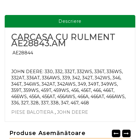
Descriere
CARCASA CU RULMENT
AE28843.AM
AE28844
JOHN DEERE: 330, 332, 332T, 332WS, 336T, 336WS,
332AT, 336AT, 336AWS, 339, 342, 342T, 342WS, 346,
346T, 346WS, 342AT, 342AWS, 349, 349T, 349WS,
359T, 359WS, 459T, 459WS, 456, 456T, 466, 466T,
466WS, 456A, 456AT, 456AWS, 466A, 466AT, 466AWS,
336, 327, 328, 337, 338, 347, 467, 468
PIESE BALOTIERA
,
JOHN DEERE
Produse Asemănătoare