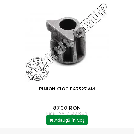
PINION CIOC E43527.AM
87,00 RON
Fără TVA: 71,90 RON
Adaugă în Coş