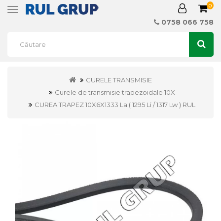
0
Toggle
navigation
0758 066 758
CURELE TRANSMISIE
Curele de transmisie trapezoidale 10X
CUREA TRAPEZ 10X6X1333 La ( 1295 Li / 1317 Lw ) RUL