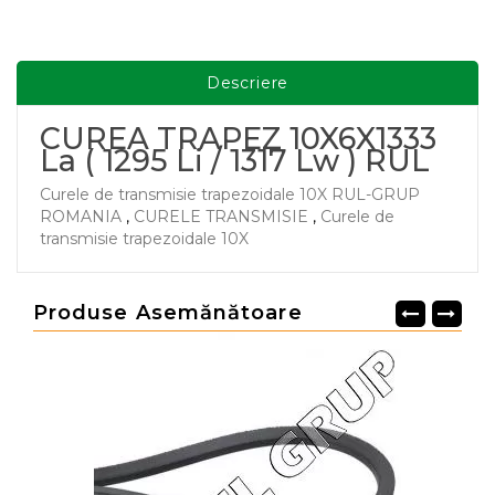
Descriere
CUREA TRAPEZ 10X6X1333
La ( 1295 Li / 1317 Lw ) RUL
Curele de transmisie trapezoidale 10X RUL-GRUP
ROMANIA
,
CURELE TRANSMISIE
,
Curele de
transmisie trapezoidale 10X
Produse Asemănătoare