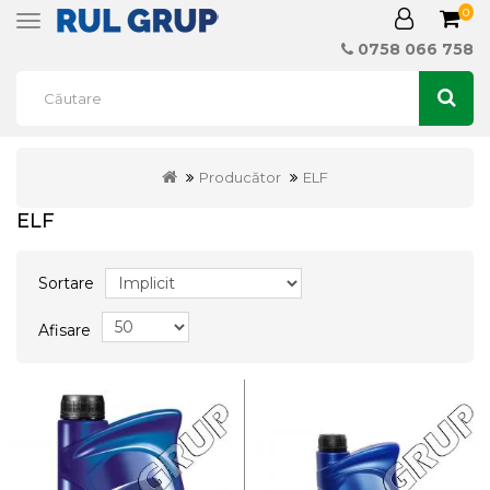
0
Toggle
navigation
0758 066 758
Producător
ELF
ELF
Sortare
Afisare