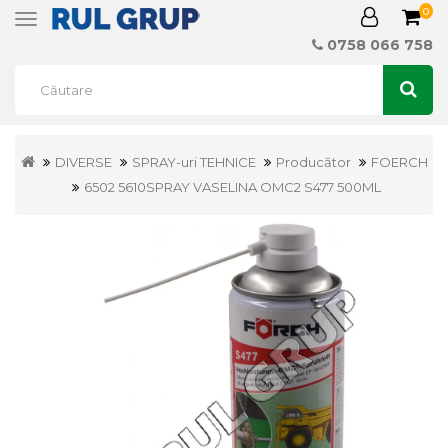
0
Toggle
navigation
0758 066 758
DIVERSE
SPRAY-uri TEHNICE
Producător
FOERCH
6502 5610SPRAY VASELINA OMC2 S477 500ML