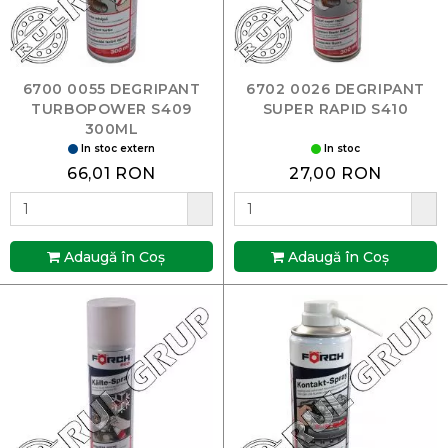
6700 0055 DEGRIPANT
6702 0026 DEGRIPANT
TURBOPOWER S409
SUPER RAPID S410
300ML
In stoc extern
In stoc
66,01 RON
27,00 RON
Adaugă în Coş
Adaugă în Coş