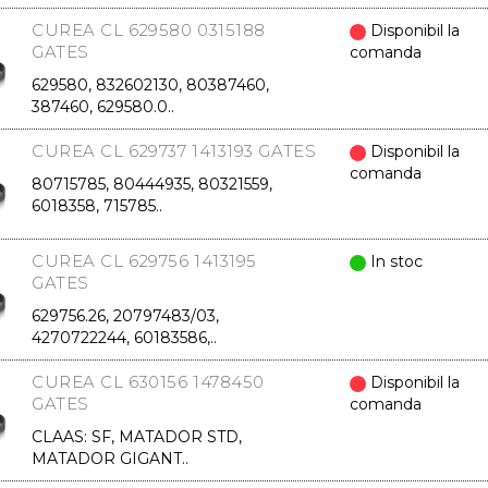
CUREA CL 629580 0315188
Disponibil la
GATES
comanda
629580, 832602130, 80387460,
387460, 629580.0..
CUREA CL 629737 1413193 GATES
Disponibil la
comanda
80715785, 80444935, 80321559,
6018358, 715785..
CUREA CL 629756 1413195
In stoc
GATES
629756.26, 20797483/03,
4270722244, 60183586,..
CUREA CL 630156 1478450
Disponibil la
GATES
comanda
CLAAS: SF, MATADOR STD,
MATADOR GIGANT..