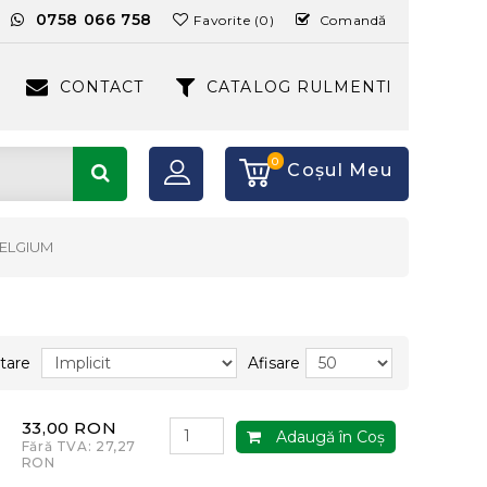
:
0758 066 758
Favorite (0)
Comandă
CONTACT
CATALOG RULMENTI
0
Coşul Meu
ELGIUM
tare
Afisare
33,00 RON
Adaugă în Coş
Fără TVA: 27,27
RON