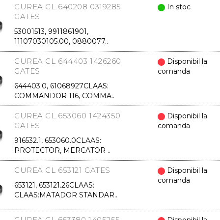
CUREA CL 640208 0319285
In stoc
GATES
53001513, 9911861901,
11107030105.00, 0880077..
CUREA CL 644403 1426260
Disponibil la
GATES
comanda
644403.0, 61068927CLAAS:
COMMANDOR 116, COMMA..
CUREA CL 653060 1424350
Disponibil la
GATES
comanda
916532.1, 653060.0CLAAS:
PROTECTOR, MERCATOR ..
CUREA CL 653121 GATES
Disponibil la
comanda
653121, 653121.26CLAAS:
CLAAS:MATADOR STANDAR..
CUREA CL 653380 1405255