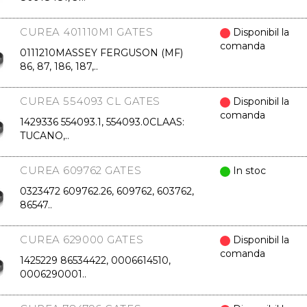
CUREA 401110M1 GATES
Disponibil la
comanda
0111210MASSEY FERGUSON (MF)
86, 87, 186, 187,..
CUREA 554093 CL GATES
Disponibil la
comanda
1429336 554093.1, 554093.0CLAAS:
TUCANO,..
CUREA 609762 GATES
In stoc
0323472 609762.26, 609762, 603762,
86547..
CUREA 629000 GATES
Disponibil la
comanda
1425229 86534422, 0006614510,
0006290001..