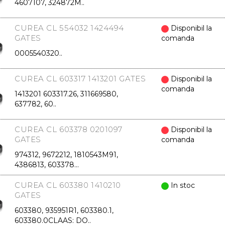
4607107, 324872M..
CUREA CL 554032 1424494
Disponibil la
GATES
comanda
0005540320..
CUREA CL 603317 1413201 GATES
Disponibil la
comanda
1413201 603317.26, 311669580,
637782, 60..
CUREA CL 603378 0201097
Disponibil la
GATES
comanda
974312, 9672212, 1810543M91,
4386813, 603378...
CUREA CL 603380 1410210
In stoc
GATES
603380, 935951R1, 603380.1,
603380.0CLAAS: DO..