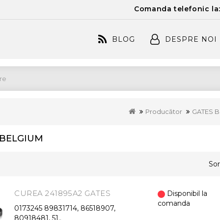
Comanda telefonic la
BLOG
DESPRE NOI
Producător
GATES B
 BELGIUM
Sor
CUREA 241895A2 GATES
Disponibil la
comanda
0173245 89831714, 86518907,
80918481, 51..