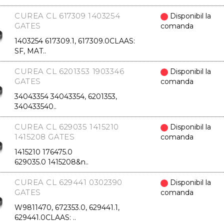
CUREA CL 617309 1403254
Disponibil la
GATES
comanda
1403254 617309.1, 617309.0CLAAS:
SF, MAT..
CUREA CL 6201353 1903346
Disponibil la
GATES
comanda
34043354 34043354, 6201353,
340433540..
CUREA CL 629035 1415210
Disponibil la
1415208 GATES
comanda
1415210 176475.0
629035.0 1415208&n..
CUREA CL 629441 0302390
Disponibil la
GATES
comanda
W9811470, 672353.0, 629441.1,
629441.0CLAAS: ..