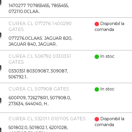
1470277 707855455, 7855455,
072110.0CLAA..
CUREA CL 077276 1400290
Disponibil la
GATES
comanda
077276.0CLAAS: JAGUAR 820,
JAGUAR 840, JAGUAR..
CUREA CL 506792 0330351
In stoc
GATES
0330351 80309087, 309087,
506792.1..
CUREA CL 507908 GATES
In stoc
600P09, 726278R1, 507908.0,
273634, 644040, H..
CUREA CL 532011 0101105 GATES
Disponibil la
comanda
501802.0, 501802.1, 6201028,