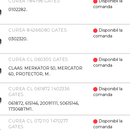
CUREA 784796 GATES
Disponibil la
comanda
0102282..
CUREA 84266080 GATES
Disponibil la
comanda
0302320..
CUREA CL 060305 GATES
Disponibil la
comanda
CLAAS: MERKATOR 50, MERCATOR
60, PROTECTOR, M..
CUREA CL 061872 1402336
Disponibil la
GATES
comanda
061872, 615146, 20091111, S0615146,
1730687M1..
CUREA CL 072110 1470277
Disponibil la
GATES
comanda