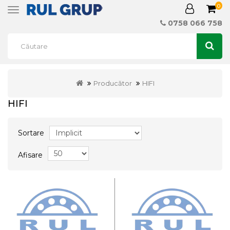
0
Toggle
navigation
0758 066 758
Producător
HIFI
HIFI
Sortare
Afisare