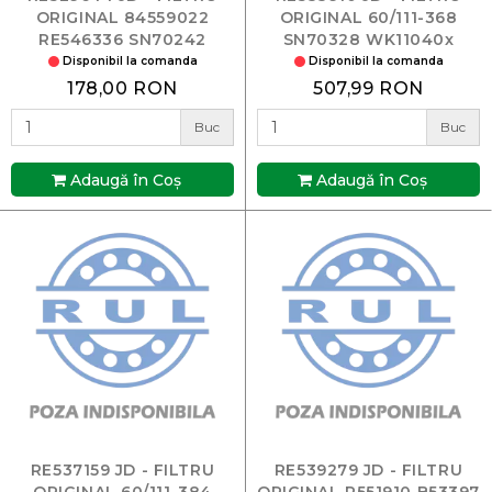
ORIGINAL 84559022
ORIGINAL 60/111-368
RE546336 SN70242
SN70328 WK11040x
WK8156 P551434 60/111-
Disponibil la comanda
Disponibil la comanda
264 B58511
178,00 RON
507,99 RON
Buc
Buc
Adaugă în Coş
Adaugă în Coş
RE537159 JD - FILTRU
RE539279 JD - FILTRU
ORIGINAL 60/111-384
ORIGINAL P551910 B53397