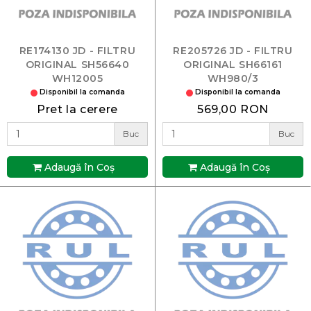
RE174130 JD - FILTRU
RE205726 JD - FILTRU
ORIGINAL SH56640
ORIGINAL SH66161
WH12005
WH980/3
Disponibil la comanda
Disponibil la comanda
Pret la cerere
569,00 RON
Buc
Buc
Adaugă în Coş
Adaugă în Coş