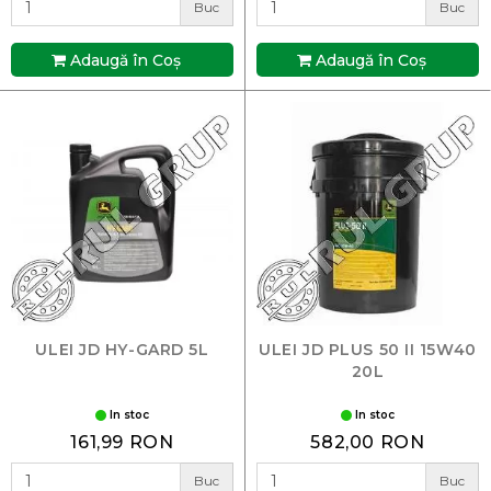
Buc
Buc
Adaugă în Coş
Adaugă în Coş
ULEI JD HY-GARD 5L
ULEI JD PLUS 50 II 15W40
20L
In stoc
In stoc
161,99 RON
582,00 RON
Buc
Buc