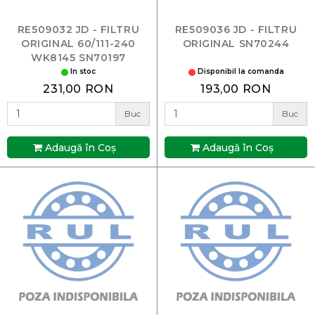
RE509032 JD - FILTRU
RE509036 JD - FILTRU
ORIGINAL 60/111-240
ORIGINAL SN70244
WK8145 SN70197
In stoc
Disponibil la comanda
231,00 RON
193,00 RON
Buc
Buc
Adaugă în Coş
Adaugă în Coş