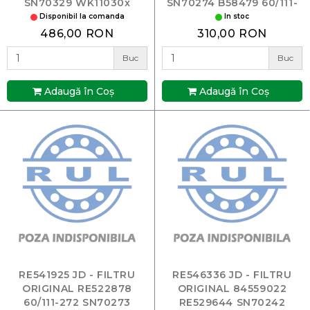
SN70329 WK11030x
SN70274 B58479 60/111-
273
Disponibil la comanda
In stoc
486,00 RON
310,00 RON
Buc
Buc
Adaugă în Coş
Adaugă în Coş
RE541925 JD - FILTRU
RE546336 JD - FILTRU
ORIGINAL RE522878
ORIGINAL 84559022
60/111-272 SN70273
RE529644 SN70242