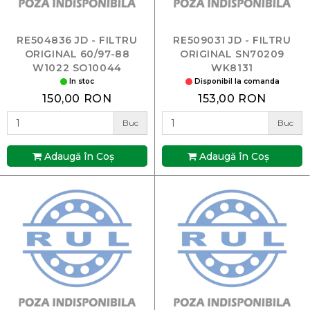
RE504836 JD - FILTRU
RE509031 JD - FILTRU
ORIGINAL 60/97-88
ORIGINAL SN70209
W1022 SO10044
WK8131
In stoc
Disponibil la comanda
150,00 RON
153,00 RON
Buc
Buc
Adaugă în Coş
Adaugă în Coş