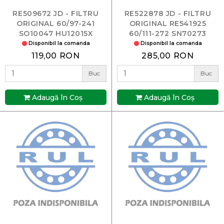
RE509672 JD - FILTRU
RE522878 JD - FILTRU
ORIGINAL 60/97-241
ORIGINAL RE541925
SO10047 HU12015X
60/111-272 SN70273
WK8162 P551422
Disponibil la comanda
Disponibil la comanda
119,00 RON
285,00 RON
Buc
Buc
Adaugă în Coş
Adaugă în Coş