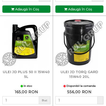
Adaugă în Coş
Adaugă în Coş
ULEI JD PLUS 50 II 15W40
ULEI JD TORQ GARD
5L
15W40 20L
In stoc
Disponibil la comanda
165,00 RON
556,00 RON
Buc