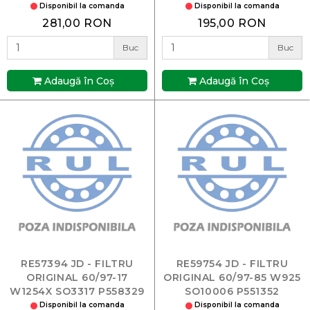
WK8162 P551422
WK8156 P551434 60/111-
Disponibil la comanda
Disponibil la comanda
264 B58511
281,00 RON
195,00 RON
Buc
Buc
Adaugă în Coş
Adaugă în Coş
RE57394 JD - FILTRU
RE59754 JD - FILTRU
ORIGINAL 60/97-17
ORIGINAL 60/97-85 W925
W1254X SO3317 P558329
SO10006 P551352
Disponibil la comanda
Disponibil la comanda