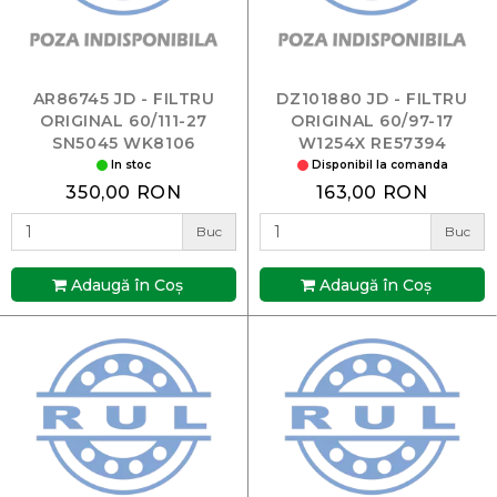
AR86745 JD - FILTRU
DZ101880 JD - FILTRU
ORIGINAL 60/111-27
ORIGINAL 60/97-17
SN5045 WK8106
W1254X RE57394
In stoc
Disponibil la comanda
350,00 RON
163,00 RON
Buc
Buc
Adaugă în Coş
Adaugă în Coş