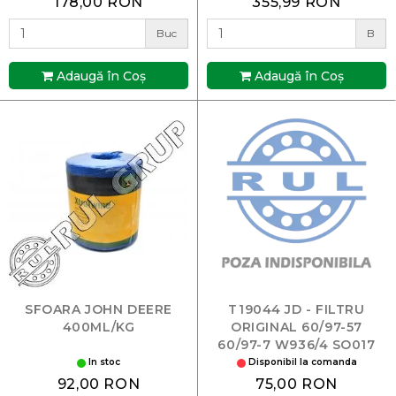
178,00 RON
355,99 RON
Buc
B
Adaugă în Coş
Adaugă în Coş
SFOARA JOHN DEERE
T19044 JD - FILTRU
400ML/KG
ORIGINAL 60/97-57
60/97-7 W936/4 SO017
P558329
In stoc
Disponibil la comanda
92,00 RON
75,00 RON