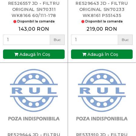
RE526557 JD - FILTRU
RE529643 JD - FILTRU
ORIGINAL SN70311
ORIGINAL SN70233
WK8166 60/111-178
WK8161 P551435
Disponibil la comanda
Disponibil la comanda
143,00 RON
219,00 RON
Buc
Buc
Adaugă în Coş
Adaugă în Coş
RE529644 JD - FILTRU
RE533910 JD - FILTRU