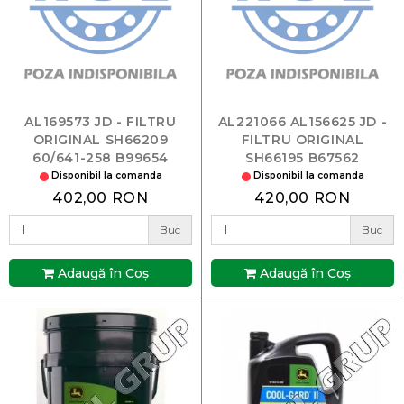
AL169573 JD - FILTRU
AL221066 AL156625 JD -
ORIGINAL SH66209
FILTRU ORIGINAL
60/641-258 B99654
SH66195 B67562
Disponibil la comanda
Disponibil la comanda
402,00 RON
420,00 RON
Buc
Buc
Adaugă în Coş
Adaugă în Coş