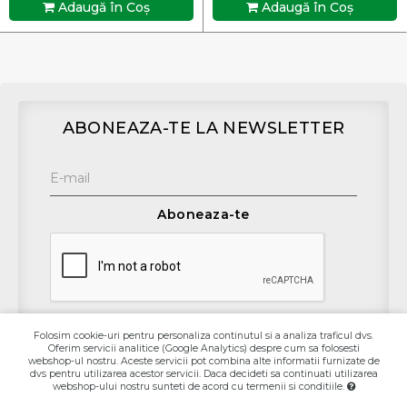
Adaugă în Coş
Adaugă în Coş
ABONEAZA-TE LA NEWSLETTER
Aboneaza-te
Folosim cookie-uri pentru personaliza continutul si a analiza traficul dvs.
Oferim servicii analitice (Google Analytics) despre cum sa folosesti
webshop-ul nostru. Aceste servicii pot combina alte informatii furnizate de
Contact
dvs pentru utilizarea acestor servicii. Daca decideti sa continuati utilizarea
webshop-ului nostru sunteti de acord cu termenii si conditiile.
Informaţii