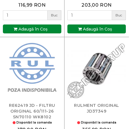
116,99 RON
203,00 RON
Buc
Buc
Adaugă în Coş
Adaugă în Coş
RE62419 JD - FILTRU
RULMENT ORIGINAL
ORIGINAL 60/111-26
JD37349
SN70110 WK8102
Disponibil la comanda
Disponibil la comanda