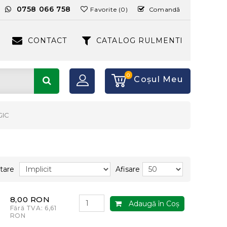
:
0758 066 758
Favorite (0)
Comandă
CONTACT
CATALOG RULMENTI
0
Coşul Meu
GIC
tare
Afisare
8,00 RON
Adaugă în Coş
Fără TVA: 6,61
RON