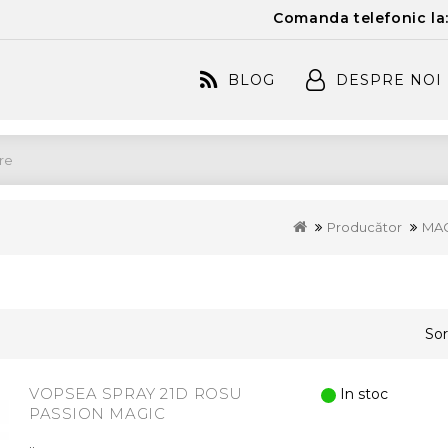
Comanda telefonic la
BLOG
DESPRE NOI
Producător
MA
Sor
VOPSEA SPRAY 21D ROSU
In stoc
PASSION MAGIC
..