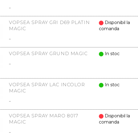
..
VOPSEA SPRAY GRI D69 PLATIN
Disponibil la
MAGIC
comanda
..
VOPSEA SPRAY GRUND MAGIC
In stoc
..
VOPSEA SPRAY LAC INCOLOR
In stoc
MAGIC
..
VOPSEA SPRAY MARO 8017
Disponibil la
MAGIC
comanda
..