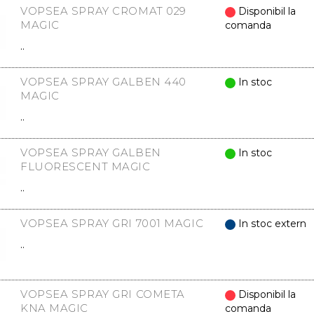
VOPSEA SPRAY CROMAT 029
Disponibil la
MAGIC
comanda
..
VOPSEA SPRAY GALBEN 440
In stoc
MAGIC
..
VOPSEA SPRAY GALBEN
In stoc
FLUORESCENT MAGIC
..
VOPSEA SPRAY GRI 7001 MAGIC
In stoc extern
..
VOPSEA SPRAY GRI COMETA
Disponibil la
KNA MAGIC
comanda