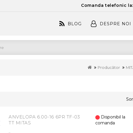
Comanda telefonic la
BLOG
DESPRE NOI
Producător
MIT
Sor
ANVELOPA 6.00-16 6PR TF-03
Disponibil la
TT MITAS
comanda
..