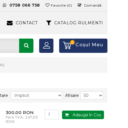
:
0758 066 758
Favorite (0)
Comandă
CONTACT
CATALOG RULMENTI
0
Coşul Meu
AS
tare
Afisare
300,00 RON
Adaugă în Coş
Fără TVA: 247,93
RON