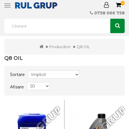
0
Toggle
navigation
0758 066 758
Producător
Q8 OIL
Q8 OIL
Sortare
Afisare