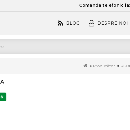
Comanda telefonic la
BLOG
DESPRE NOI
Producător
RUB
NA
uă