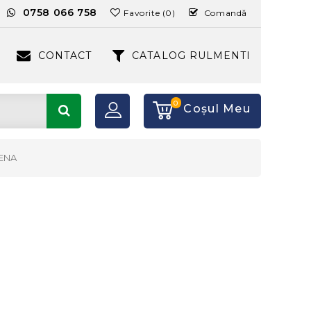
:
0758 066 758
Favorite (0)
Comandă
CONTACT
CATALOG RULMENTI
0
Coşul Meu
ENA