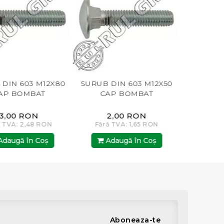
 DIN 603 M12X80
SURUB DIN 603 M12X50
SURUB D
AP BOMBAT
CAP BOMBAT
CAP
3,00 RON
2,00 RON
2
ă TVA: 2,48 RON
Fără TVA: 1,65 RON
Fără T
daugă în Coş
Adaugă în Coş
Ada
Aboneaza-te