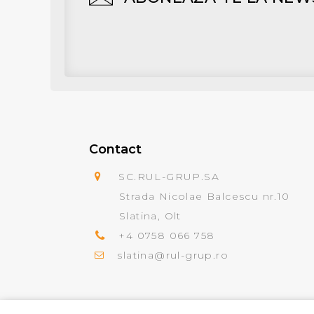
Contact
SC.RUL-GRUP.SA
Strada Nicolae Balcescu nr.10
Slatina, Olt
+4 0758 066 758
slatina@rul-grup.ro