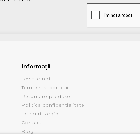
Informaţii
Despre noi
Termeni si conditii
Returnare produse
Politica confidentialitate
Fonduri Regio
Contact
Blog