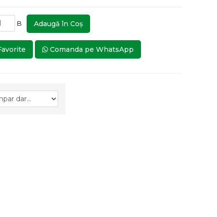
B
Adaugă în Coş
Favorite
Comanda pe WhatsApp