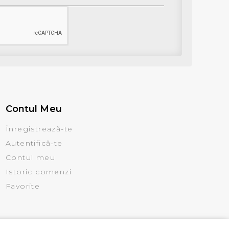
Contul Meu
Înregistrează-te
Autentifică-te
Contul meu
Istoric comenzi
Favorite