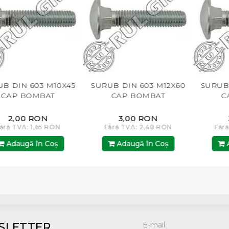
B DIN 603 M10X45
SURUB DIN 603 M12X60
SURUB
CAP BOMBAT
CAP BOMBAT
C
2,00 RON
3,00 RON
ără TVA: 1,65 RON
Fără TVA: 2,48 RON
Făr
Adaugă în Coş
Adaugă în Coş
A
SLETTER