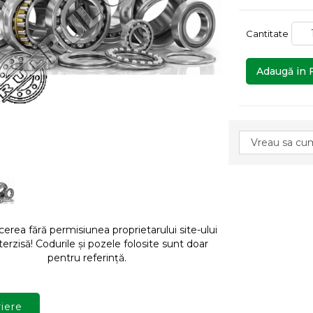
Cantitate
Adaugă in 
rea fără permisiunea proprietarului site-ului
terzisă! Codurile și pozele folosite sunt doar
pentru referință.
iere