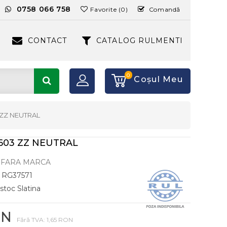
:
0758 066 758
Favorite (0)
Comandă
CONTACT
CATALOG RULMENTI
0
Coşul Meu
ZZ NEUTRAL
603 ZZ NEUTRAL
FARA MARCA
RG37571
 stoc Slatina
ON
Fără TVA: 1,65 RON