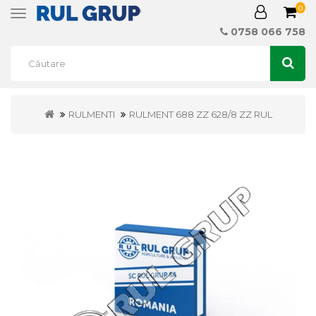
0
Toggle
navigation
0758 066 758
RULMENTI
RULMENT 688 ZZ 628/8 ZZ RUL