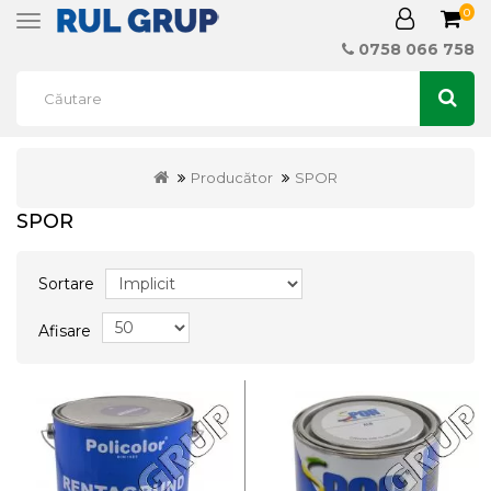
0
Toggle
navigation
0758 066 758
Producător
SPOR
SPOR
Sortare
Afisare