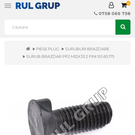
0
Toggle
navigation
0758 066 758
PIESE PLUG
SURUBURI BRAZDARE
SURUB BRAZDAR PP2 M12X35 2 PINI 101.65.175