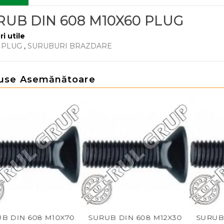
RUB DIN 608 M10X60 PLUG
ri utile
 PLUG
,
SURUBURI BRAZDARE
use Asemănătoare
 608 M10X70
SURUB DIN 608 M12X30
SURUB DIN 6