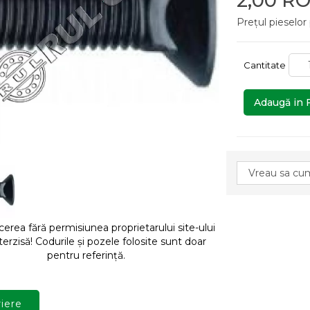
2,00 R
Prețul pieselor
Cantitate
Adaugă in 
rea fără permisiunea proprietarului site-ului
terzisă! Codurile și pozele folosite sunt doar
pentru referință.
iere