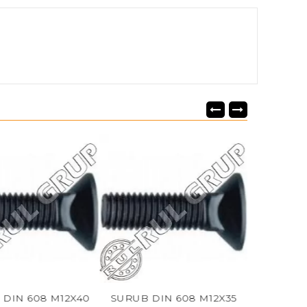
08 M12X40
SURUB DIN 608 M12X35
SURUB DIN 60