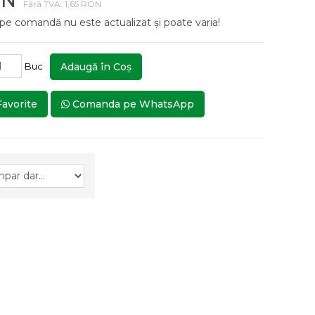
ON
Fără TVA: 1,65 RON
 pe comandă nu este actualizat și poate varia!
Buc
Adaugă în Coş
Favorite
Comanda pe WhatsApp