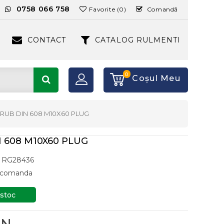
:
0758 066 758
Favorite (0)
Comandă
CONTACT
CATALOG RULMENTI
0
Coşul Meu
RUB DIN 608 M10X60 PLUG
 608 M10X60 PLUG
RG28436
a comanda
 stoc