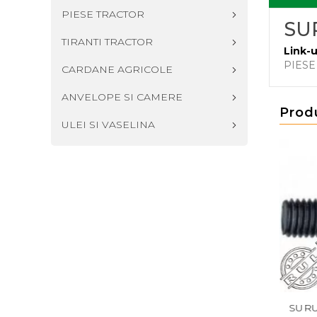
PIESE TRACTOR
SU
TIRANTI TRACTOR
Link-u
PIESE
CARDANE AGRICOLE
ANVELOPE SI CAMERE
Prod
ULEI SI VASELINA
IN 608 M12X35
SURUB DIN 608 M10X40
SURUB DIN