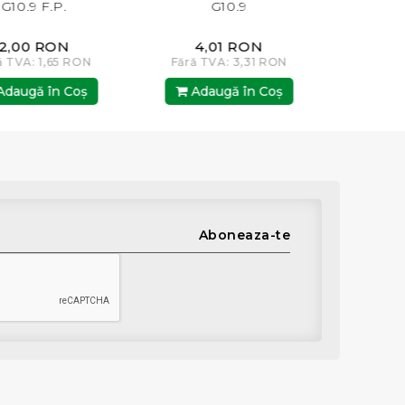
G10.9
G8.8
N
4,01 RON
4,01 RON
 RON
Fără TVA: 3,31 RON
Fără TVA: 3,31 R
Coş
Adaugă în Coş
Adaugă în Co
Aboneaza-te