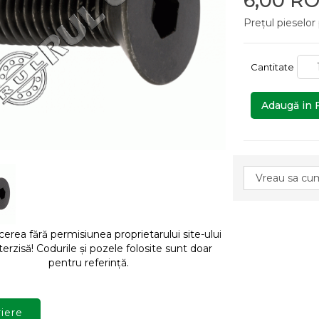
6,00 R
Prețul pieselor
Cantitate
Adaugă in 
rea fără permisiunea proprietarului site-ului
terzisă! Codurile și pozele folosite sunt doar
pentru referință.
iere