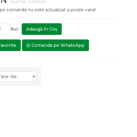
ON
Fără TVA: 4,96 RON
 pe comandă nu este actualizat și poate varia!
Buc
Adaugă în Coş
Favorite
Comanda pe WhatsApp