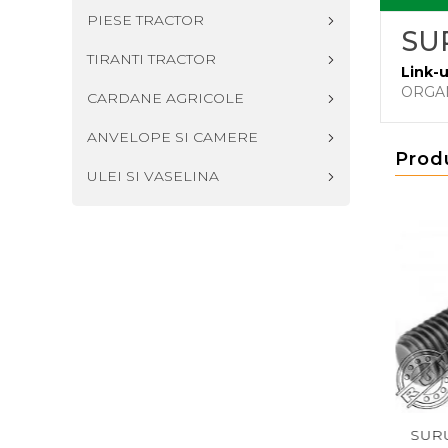
PIESE TRACTOR
SUR
TIRANTI TRACTOR
Link-u
ORGA
CARDANE AGRICOLE
ANVELOPE SI CAMERE
Prod
ULEI SI VASELINA
7991 M14X50
SURUB DIN 933 M14X60
SURUB DIN 93