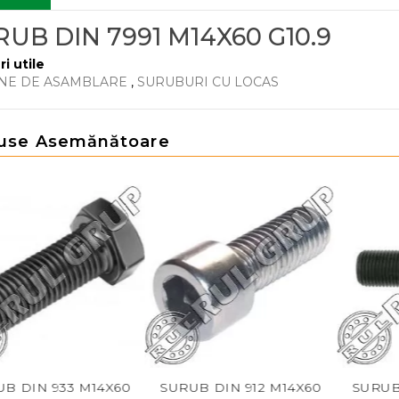
UB DIN 7991 M14X60 G10.9
ri utile
NE DE ASAMBLARE
,
SURUBURI CU LOCAS
use Asemănătoare
3 M14X60
SURUB DIN 912 M14X60
SURUB DIN 931 