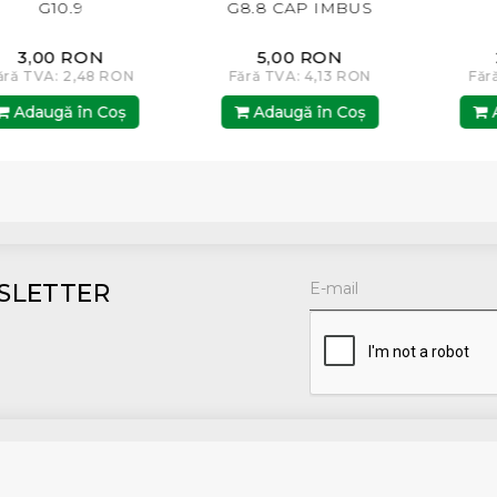
9
G8.8 CAP IMBUS
G10.9 F.P.
ON
5,00 RON
2,00 RO
,48 RON
Fără TVA: 4,13 RON
Fără TVA: 1,65
n Coş
Adaugă în Coş
Adaugă în 
SLETTER