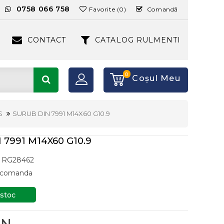
:
0758 066 758
Favorite (0)
Comandă
CONTACT
CATALOG RULMENTI
0
Coşul Meu
S
SURUB DIN 7991 M14X60 G10.9
 7991 M14X60 G10.9
RG28462
a comanda
 stoc