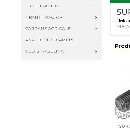
PIESE TRACTOR
SUR
TIRANTI TRACTOR
Link-u
ORGA
CARDANE AGRICOLE
ANVELOPE SI CAMERE
Prod
ULEI SI VASELINA
IN 7991 M14X60
SURUB DIN 933 M14X60
SURUB DIN