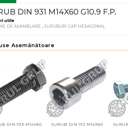
UB DIN 931 M14X60 G10.9 F.P.
ri utile
NE DE ASAMBLARE
,
SURUBURI CAP HEXAGONAL
use Asemănătoare
 933 M14X60
SURUB DIN 912 M14X60
SURUB DIN 9