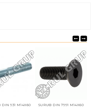
31 M14X60
SURUB DIN 7991 M14X60
SURUB DIN 93