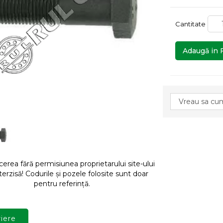
Cantitate
Adaugă in 
rea fără permisiunea proprietarului site-ului
terzisă! Codurile și pozele folosite sunt doar
pentru referință.
iere