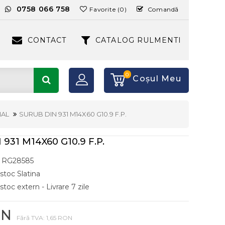
:
0758 066 758
Favorite (0)
Comandă
CONTACT
CATALOG RULMENTI
0
Coşul Meu
NAL
SURUB DIN 931 M14X60 G10.9 F.P.
931 M14X60 G10.9 F.P.
RG28585
 stoc Slatina
stoc extern - Livrare 7 zile
ON
Fără TVA: 1,65 RON