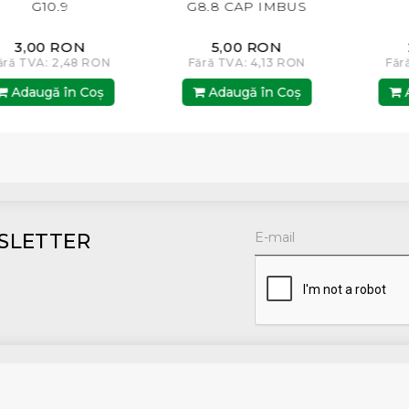
10.9
G8.8 CAP IMBUS
G8.8 
0 RON
5,00 RON
2,00
: 2,48 RON
Fără TVA: 4,13 RON
Fără TVA: 
gă în Coş
Adaugă în Coş
Adaugă
SLETTER