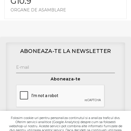
G10.9
ORGANE DE ASAMBLARE
ABONEAZA-TE LA NEWSLETTER
Aboneaza-te
Folosim cookie-uri pentru personaliza continutul si a analiza traficul dvs.
Oferim servicii analitice (Google Analytics) despre cum sa folosesti
Contact
webshop-ul nostru. Aceste servicii pot combina alte informatii furnizate de
dvs pentru utilizarea acestor servicii. Daca decideti sa continuati utilizarea