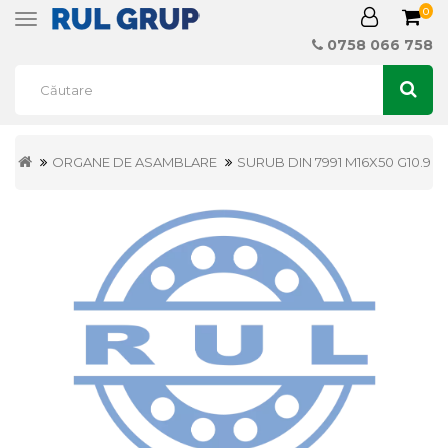
0
Toggle
navigation
0758 066 758
ORGANE DE ASAMBLARE
SURUB DIN 7991 M16X50 G10.9