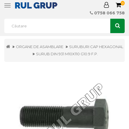
0
Toggle
navigation
0758 066 758
ORGANE DE ASAMBLARE
SURUBURI CAP HEXAGONAL
SURUB DIN 931 M10X110 G10.9 F.P.