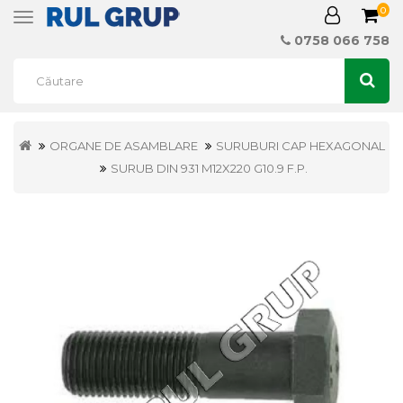
0
Toggle
navigation
0758 066 758
ORGANE DE ASAMBLARE
SURUBURI CAP HEXAGONAL
SURUB DIN 931 M12X220 G10.9 F.P.