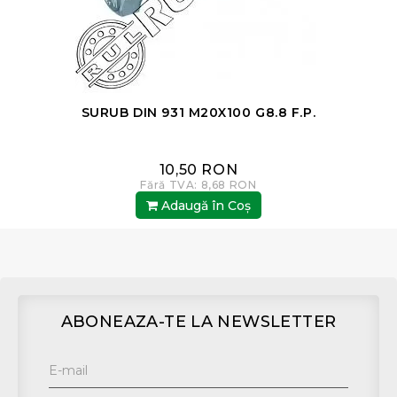
SURUB DIN 931 M20X100 G8.8 F.P.
10,50 RON
Fără TVA: 8,68 RON
Adaugă în Coş
ABONEAZA-TE LA NEWSLETTER