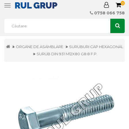
0
Toggle
navigation
0758 066 758
ORGANE DE ASAMBLARE
SURUBURI CAP HEXAGONAL
SURUB DIN 931 M12X80 G8.8 F.P.