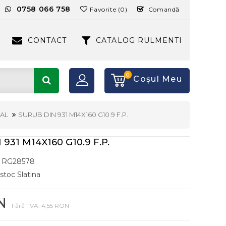
:
0758 066 758
Favorite (0)
Comandă
CONTACT
CATALOG RULMENTI
0
Coşul Meu
AL
SURUB DIN 931 M14X160 G10.9 F.P.
931 M14X160 G10.9 F.P.
RG28578
 stoc Slatina
N
Fără TVA: 4,55 RON