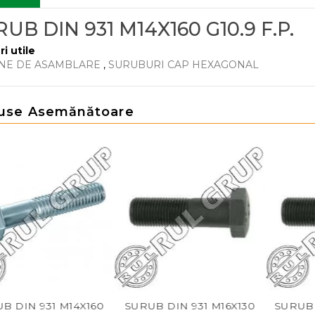
UB DIN 931 M14X160 G10.9 F.P.
ri utile
NE DE ASAMBLARE
,
SURUBURI CAP HEXAGONAL
use Asemănătoare
14X160
SURUB DIN 931 M16X130
SURUB DIN 931 M22