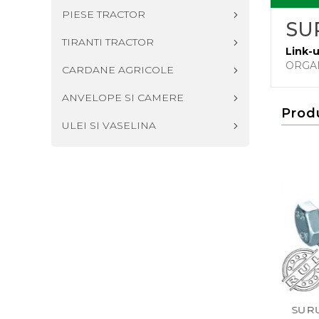
PIESE TRACTOR
SUR
TIRANTI TRACTOR
Link-u
ORGA
CARDANE AGRICOLE
ANVELOPE SI CAMERE
Prod
ULEI SI VASELINA
 M18X120
SURUB DIN 931 M18X90
SURUB DIN 931 M