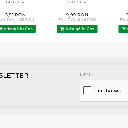
G10.9 F.P.
G10.9 F.P.
9,99 RON
22,00 RON
RON
Fără TVA: 8,26 RON
Fără TVA: 18,18 RO
oş
Adaugă în Coş
Adaugă în Coş
SLETTER