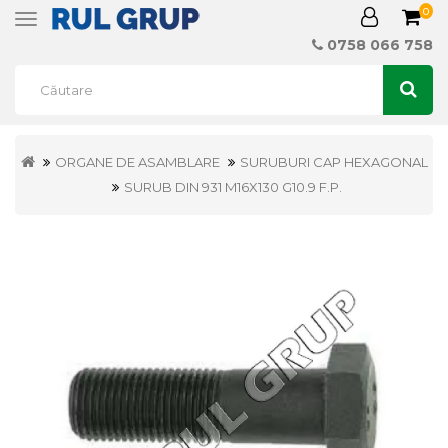
0
Toggle
navigation
0758 066 758
ORGANE DE ASAMBLARE
SURUBURI CAP HEXAGONAL
SURUB DIN 931 M16X130 G10.9 F.P.