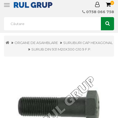
0
Toggle
navigation
0758 066 758
ORGANE DE ASAMBLARE
SURUBURI CAP HEXAGONAL
SURUB DIN 931 M20X300 G10.9 F.P.