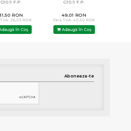
.9 F.P.
G10.9 F.P.
G10.9
50 RON
49,01 RON
39,0
A: 26,03 RON
Fără TVA: 40,50 RON
Fără TVA:
gă în Coş
Adaugă în Coş
Adaugă
Aboneaza-te