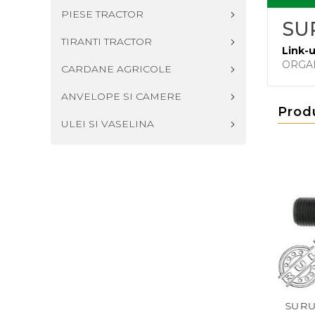
PIESE TRACTOR
SUR
TIRANTI TRACTOR
Link-u
ORGA
CARDANE AGRICOLE
ANVELOPE SI CAMERE
Prod
ULEI SI VASELINA
 DIN 931 M22X200
SURUB DIN 931 M30X140
SURUB D