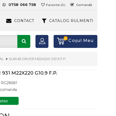
:
0758 066 758
Favorite (0)
Comandă
CONTACT
CATALOG RULMENTI
0
Coşul Meu
AL
SURUB DIN 931 M22X220 G10.9 F.P.
931 M22X220 G10.9 F.P.
RG28681
a comanda
 stoc