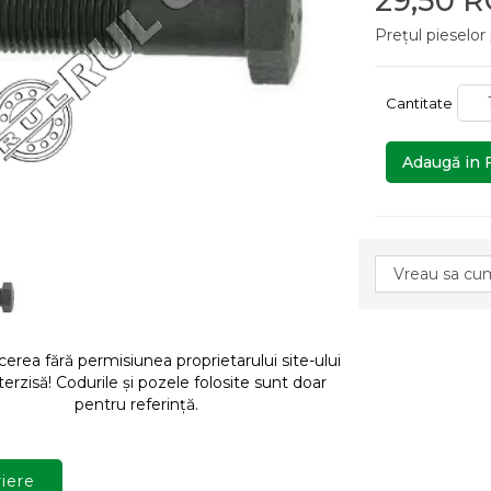
29,50 
Prețul pieselor
Cantitate
Adaugă in 
rea fără permisiunea proprietarului site-ului
terzisă! Codurile și pozele folosite sunt doar
pentru referință.
iere