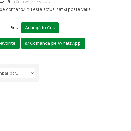
RON
Fără TVA: 24,38 RON
 pe comandă nu este actualizat și poate varia!
Buc
Adaugă în Coş
Favorite
Comanda pe WhatsApp