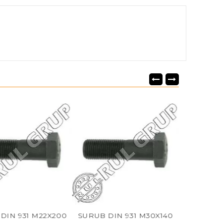
 931 M22X200
SURUB DIN 931 M30X140
SURUB DIN 