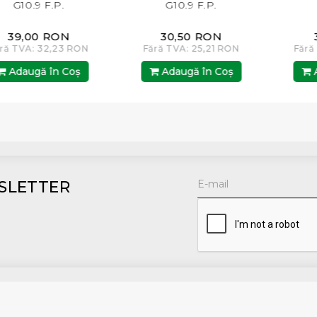
G10.9 F.P.
G10.9 F.P.
G10
9,00 RON
30,50 RON
31,
TVA: 32,23 RON
Fără TVA: 25,21 RON
Fără TV
daugă în Coş
Adaugă în Coş
Adau
SLETTER