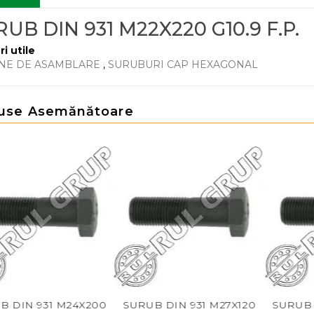
UB DIN 931 M22X220 G10.9 F.P.
ri utile
NE DE ASAMBLARE
,
SURUBURI CAP HEXAGONAL
use Asemănătoare
IN 931 M24X200
SURUB DIN 931 M27X120
SURUB DIN