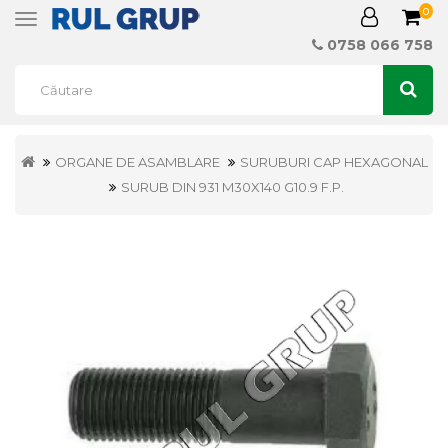
0
Toggle
navigation
0758 066 758
ORGANE DE ASAMBLARE
SURUBURI CAP HEXAGONAL
SURUB DIN 931 M30X140 G10.9 F.P.