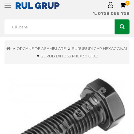
0
Toggle
navigation
0758 066 758
ORGANE DE ASAMBLARE
SURUBURI CAP HEXAGONAL
SURUB DIN 933 M10X30 G10.9