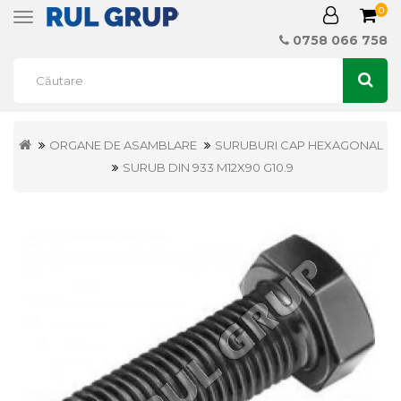
0
Toggle
navigation
0758 066 758
ORGANE DE ASAMBLARE
SURUBURI CAP HEXAGONAL
SURUB DIN 933 M12X90 G10.9