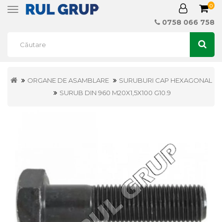
0
Toggle
navigation
0758 066 758
ORGANE DE ASAMBLARE
SURUBURI CAP HEXAGONAL
SURUB DIN 960 M20X1,5X100 G10.9