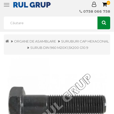
0
Toggle
navigation
0758 066 758
ORGANE DE ASAMBLARE
SURUBURI CAP HEXAGONAL
SURUB DIN 960 M20X1,5X200 G10.9