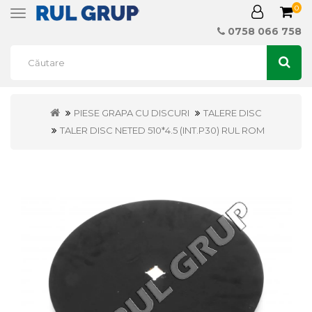
0
Toggle
navigation
0758 066 758
PIESE GRAPA CU DISCURI
TALERE DISC
TALER DISC NETED 510*4.5 (INT.P30) RUL ROM