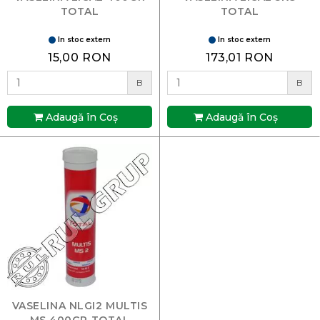
TOTAL
TOTAL
In stoc extern
In stoc extern
15,00 RON
173,01 RON
B
B
Adaugă în Coş
Adaugă în Coş
VASELINA NLGI2 MULTIS
MS 400GR TOTAL