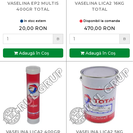
VASELINA EP2 MULTIS
VASELINA LICA2 16KG
400GR TOTAL
TOTAL
In stoc extern
Disponibil la comanda
20,00 RON
470,00 RON
B
B
Adaugă în Coş
Adaugă în Coş
VASELINA LICA2 400GR
VASELINA LICA2 5KG