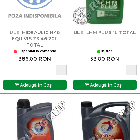
ULEI HIDRAULIC H46
ULEI LHM PLUS 1L TOTAL
EQUIVIS ZS 46 20L
TOTAL
Disponibil la comanda
In stoc
386,00 RON
53,00 RON
B
B
Adaugă în Coş
Adaugă în Coş