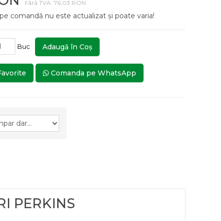
RON
Fără TVA: 76,03 RON
 pe comandă nu este actualizat și poate varia!
Buc
Adaugă în Coş
Favorite
Comanda pe WhatsApp
I PERKINS