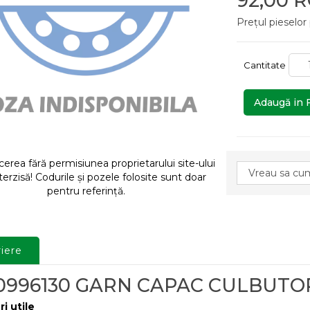
92,00 
Prețul pieselor
Cantitate
Adaugă in 
rea fără permisiunea proprietarului site-ului
terzisă! Codurile și pozele folosite sunt doar
pentru referință.
iere
0996130 GARN CAPAC CULBUTOR
ri utile