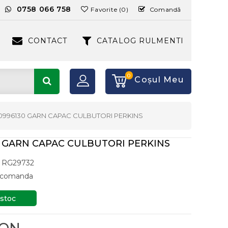
:
0758 066 758
Favorite (0)
Comandă
CONTACT
CATALOG RULMENTI
0
Coşul Meu
0996130 GARN CAPAC CULBUTORI PERKINS
 GARN CAPAC CULBUTORI PERKINS
RG29732
a comanda
 stoc