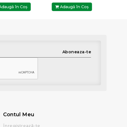
daugă în Coş
Adaugă în Coş
Ada
Aboneaza-te
Contul Meu
Înregistrează-te