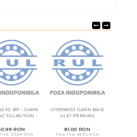
-45 JD BP - GARN
U10996920 GARN BAIE
U659966
AC CULBUTORI
ULEI PERKINS
DISTRIB
40,99 RON
81,00 RON
40
 TVA: 33,88 RON
Fără TVA: 66,94 RON
Fără T