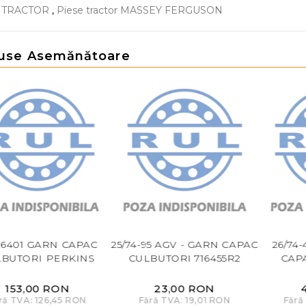
E TRACTOR
,
Piese tractor MASSEY FERGUSON
use Asemănătoare
996401 GARN CAPAC
25/74-95 AGV - GARN CAPAC
26/74
LBUTORI PERKINS
CULBUTORI 716455R2
CAP
153,00 RON
23,00 RON
ră TVA: 126,45 RON
Fără TVA: 19,01 RON
Fără