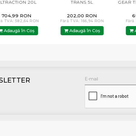
LTRACTION 20L
TRANS 5L
GEAR T
704,99 RON
202,00 RON
6
ră TVA: 582,64 RON
Fără TVA: 166,94 RON
Fără
Adaugă în Coş
Adaugă în Coş
A
SLETTER