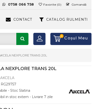
:
0758 066 758
Favorite (0)
Comandă
CONTACT
CATALOG RULMENTI
0
Coşul Meu
 AKCELA NEXPLORE TRANS 20L
LA NEXPLORE TRANS 20L
AKCELA
RG29757
bile - Stoc Slatina
il in stoc extern - Livrare 7 zile