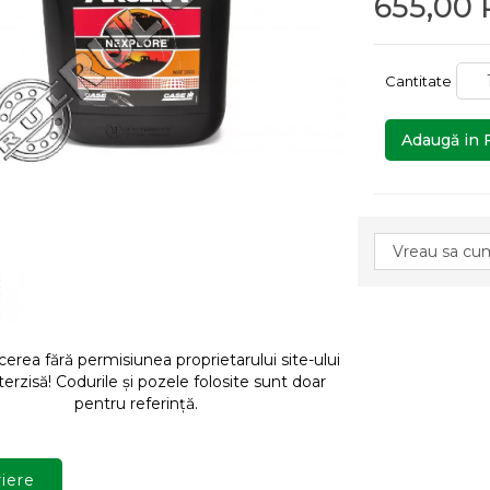
655,00
Cantitate
Adaugă in 
rea fără permisiunea proprietarului site-ului
terzisă! Codurile și pozele folosite sunt doar
pentru referință.
iere