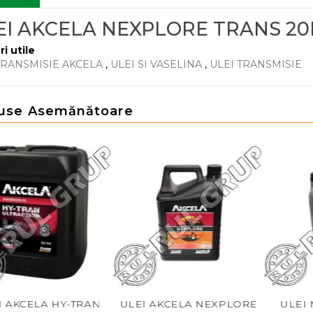
EI AKCELA NEXPLORE TRANS 20
ri utile
TRANSMISIE AKCELA
,
ULEI SI VASELINA
,
ULEI TRANSMISIE
use Asemănătoare
I AKCELA HY-TRAN
ULEI AKCELA NEXPLORE
ULEI