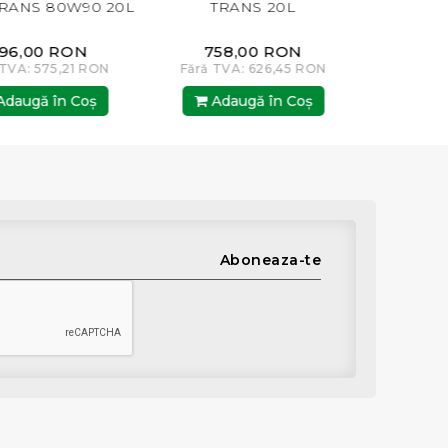
RANS 80W90 20L
TRANS 20L
ULTR
96,00 RON
758,00 RON
70
 TVA: 575,21 RON
Fără TVA: 626,45 RON
Fără TV
daugă în Coş
Adaugă în Coş
Ada
Aboneaza-te