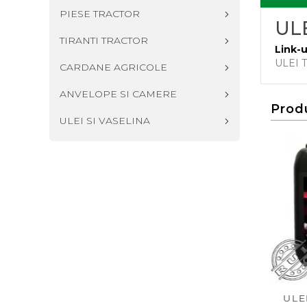
PIESE TRACTOR
UL
TIRANTI TRACTOR
Link-u
ULEI 
CARDANE AGRICOLE
ANVELOPE SI CAMERE
Prod
ULEI SI VASELINA
LEI MF TRANSMISIE
ULEI FENDT 10W40 EXTRA
ULE