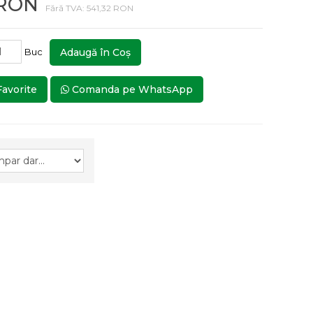
 RON
Fără TVA: 541,32 RON
Buc
Adaugă în Coş
Favorite
Comanda pe WhatsApp