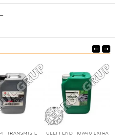
L
 MF TRANSMISIE
ULEI FENDT 10W40 EXTRA
ULEI AK