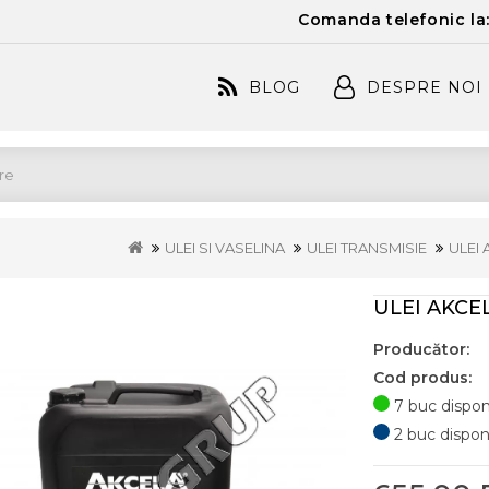
Comanda telefonic la
BLOG
DESPRE NOI
ULEI SI VASELINA
ULEI TRANSMISIE
ULEI
ULEI AKCE
Producător:
Cod produs:
7 buc disponi
2 buc disponib