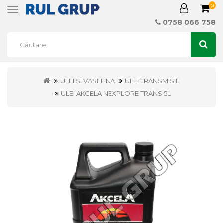
0
Toggle
navigation
0758 066 758
ULEI SI VASELINA
ULEI TRANSMISIE
ULEI AKCELA NEXPLORE TRANS 5L