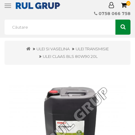
0
Toggle
navigation
0758 066 758
ULEI SI VASELINA
ULEI TRANSMISIE
ULEI CLAAS BLS 80W90 20L