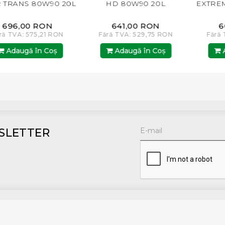
0W90 20L
HD 80W90 20L
EXTREME GARD 
20L
 RON
641,00 RON
600,00 R
5,21 RON
Fără TVA: 529,75 RON
Fără TVA: 495,
n Coş
Adaugă în Coş
Adaugă în 
SLETTER