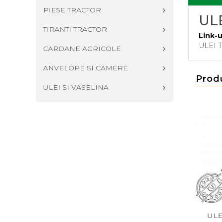
PIESE TRACTOR
UL
TIRANTI TRACTOR
Link-u
ULEI 
CARDANE AGRICOLE
ANVELOPE SI CAMERE
Prod
ULEI SI VASELINA
 TRANSMISIE
ULEI JD HY-GARD 20L
ULEI MF TRA