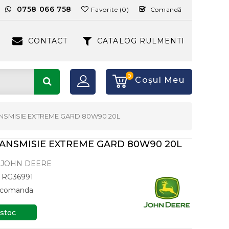
:
0758 066 758
Favorite (0)
Comandă
CONTACT
CATALOG RULMENTI
0
Coşul Meu
ANSMISIE EXTREME GARD 80W90 20L
RANSMISIE EXTREME GARD 80W90 20L
JOHN DEERE
RG36991
a comanda
 stoc