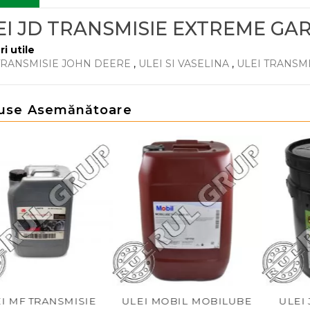
EI JD TRANSMISIE EXTREME GA
ri utile
TRANSMISIE JOHN DEERE
,
ULEI SI VASELINA
,
ULEI TRANSMI
use Asemănătoare
NSMISIE
ULEI MOBIL MOBILUBE
ULEI JD TRANS