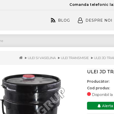
Comanda telefonic la
BLOG
DESPRE NOI
ULEI SI VASELINA
ULEI TRANSMISIE
ULEI JD TR
ULEI JD T
Producător:
Cod produs:
Disponibil l
Alerta