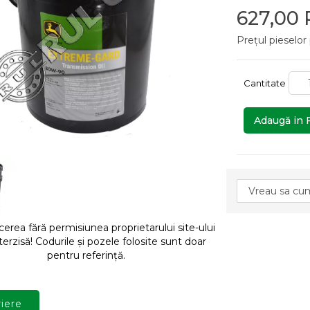
627,00
Prețul pieselor
Cantitate
Adaugă in 
rea fără permisiunea proprietarului site-ului
terzisă! Codurile și pozele folosite sunt doar
pentru referință.
iere