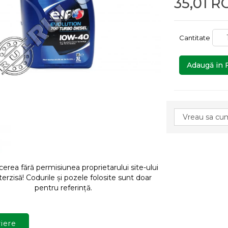
35,01 R
Cantitate
Adaugă in 
rea fără permisiunea proprietarului site-ului
terzisă! Codurile și pozele folosite sunt doar
pentru referință.
iere