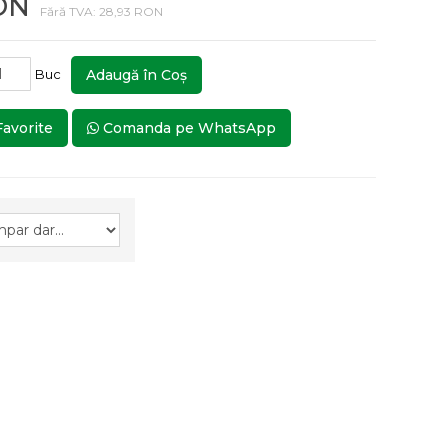
ON
Fără TVA: 28,93 RON
Buc
Adaugă în Coş
Favorite
Comanda pe WhatsApp