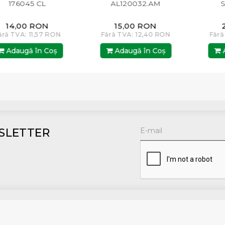
045 CL
AL120032.AM
ST 10W
00 RON
15,00 RON
27,00
: 11,57 RON
Fără TVA: 12,40 RON
Fără TVA: 
gă în Coş
Adaugă în Coş
Adaugă
SLETTER