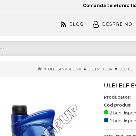
Comanda telefonic la
BLOG
DESPRE NOI
ULEI SI VASELINA
ULEI MOTOR
ULEI EL
ULEI ELF 
Producător:
Cod produs:
2 buc disponi
6 buc disponib