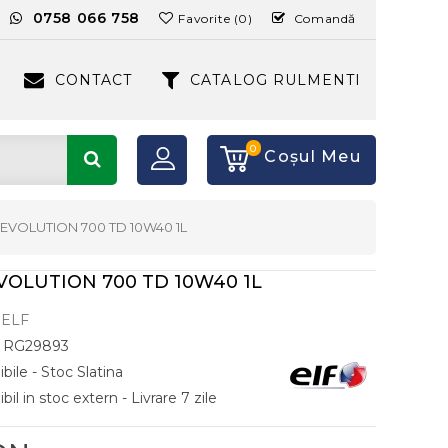
:
0758 066 758
Favorite (0)
Comandă
CONTACT
CATALOG RULMENTI
0
Coşul Meu
F EVOLUTION 700 TD 10W40 1L
EVOLUTION 700 TD 10W40 1L
ELF
RG29893
bile - Stoc Slatina
il in stoc extern - Livrare 7 zile