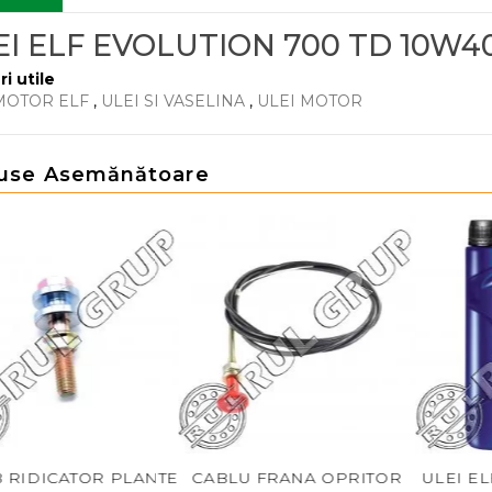
EI ELF EVOLUTION 700 TD 10W40
ri utile
MOTOR ELF
,
ULEI SI VASELINA
,
ULEI MOTOR
use Asemănătoare
CATOR PLANTE
CABLU FRANA OPRITOR
ULEI ELF EVO