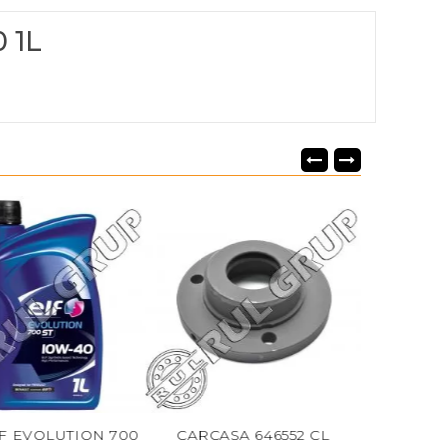
 1L
LUTION 700
CARCASA 646552 CL
SURUB RIDICAT