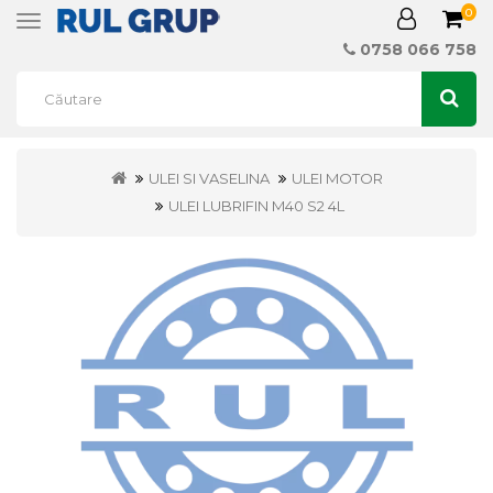
0
Toggle
navigation
0758 066 758
ULEI SI VASELINA
ULEI MOTOR
ULEI LUBRIFIN M40 S2 4L