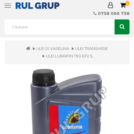
0
Toggle
navigation
0758 066 758
ULEI SI VASELINA
ULEI TRANSMISIE
ULEI LUBRIFIN T90 EP2 1L